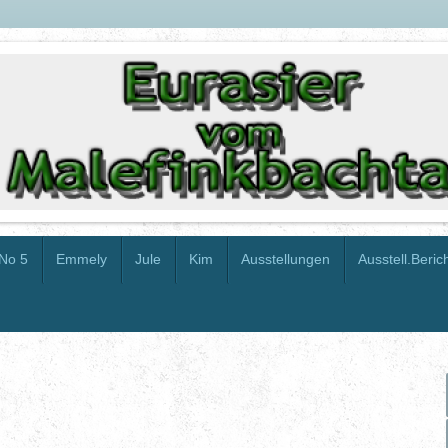
No 5
Emmely
Jule
Kim
Ausstellungen
Ausstell.Beric