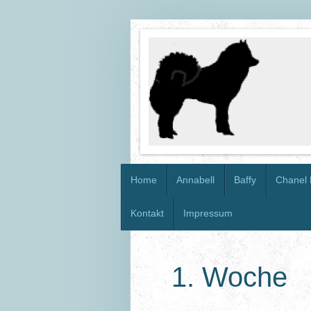
Home
Annabell
Baffy
Chanel 
Kontakt
Impressum
1. Woche