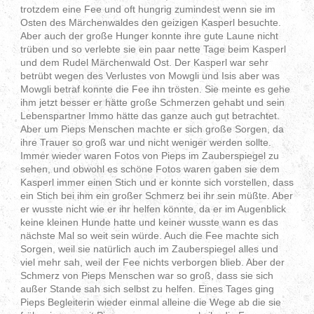
trotzdem eine Fee und oft hungrig zumindest wenn sie im
Osten des Märchenwaldes den geizigen Kasperl besuchte.
Aber auch der große Hunger konnte ihre gute Laune nicht
trüben und so verlebte sie ein paar nette Tage beim Kasperl
und dem Rudel Märchenwald Ost. Der Kasperl war sehr
betrübt wegen des Verlustes von Mowgli und Isis aber was
Mowgli betraf konnte die Fee ihn trösten. Sie meinte es gehe
ihm jetzt besser er hätte große Schmerzen gehabt und sein
Lebenspartner Immo hätte das ganze auch gut betrachtet.
Aber um Pieps Menschen machte er sich große Sorgen, da
ihre Trauer so groß war und nicht weniger werden sollte.
Immer wieder waren Fotos von Pieps im Zauberspiegel zu
sehen, und obwohl es schöne Fotos waren gaben sie dem
Kasperl immer einen Stich und er konnte sich vorstellen, dass
ein Stich bei ihm ein großer Schmerz bei ihr sein müßte. Aber
er wusste nicht wie er ihr helfen könnte, da er im Augenblick
keine kleinen Hunde hatte und keiner wusste wann es das
nächste Mal so weit sein würde. Auch die Fee machte sich
Sorgen, weil sie natürlich auch im Zauberspiegel alles und
viel mehr sah, weil der Fee nichts verborgen blieb. Aber der
Schmerz von Pieps Menschen war so groß, dass sie sich
außer Stande sah sich selbst zu helfen. Eines Tages ging
Pieps Begleiterin wieder einmal alleine die Wege ab die sie