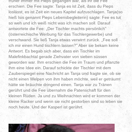
früher immer mit Pieps gegangen war, als ihr die Fee
erschien. Die Fee sagte: Tanja es ist Zeit, dass du Pieps
loslässt, es ist Zeit ein neues Kapitel aufzuschlagen. Tanja(so
hieß Isis genannt Pieps Lebensbegleiterin) sagte: Fee es tut
so weh und ich weiß nicht was ich machen soll. Darauf
antwortete die Fee: „Der Tischler machts persönlich"
(österreichische Werbung für das Tischlergewerbe) und
verschwand. Sie ließ Tanja etwas verwirrt zurück. „Fee soll
ich mir einen Hund tischlern lassen?" Aber sie bekam keine
Antwort. Es begab sich aber, dass ein Tischler im
Malefinkbachtal gerade Ziehvater von sieben süssen
geworden war. Ihm erschien die Fee im Traum und pflanzte
ihm eine Idee ein. Darauf schickte der Tischler mit dem
Zauberspiegel eine Nachricht an Tanja und fragte sie, ob sie
nicht einen Welpen von ihm haben möchte, weil er geträumt
hätte sie bräuchte dringend einen. Tanja war zu Tränen
gerührt und die Fee übernahm die Patenschaft für den
kleinen Rüden. Ja und zu Weihnachten wird er kommen der
kleine Racker und wenn sie nicht gestorben sind so leben sie
noch heute. Und der Kasperl ist gerührt.