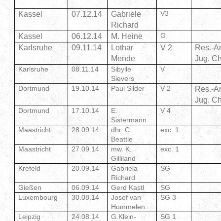
V3
Kassel
07.12.14
Gabriele
Richard
G
Kassel
06.12.14
M. Heine
Karlsruhe
09.11.14
Lothar
V 2
Res.-An
Mende
Jug. C
Karlsruhe
08.11.14
Sibylle
V
Sievers
Dortmund
19.10.14
Paul Silder
V 2
Res.-An
Jug. C
Dortmund
17.10.14
E.
V 4
Sistermann
Maastricht
28.09.14
dhr. C.
exc. 1
Beattie
Maastricht
27.09.14
mw. K.
exc. 1
Gilliland
Krefeld
20.09.14
Gabriela
SG
Richard
Gießen
06.09.14
Gerd Kastl
SG
Luxembourg
30.08.14
Josef van
SG 3
Hummelen
Leipzig
24.08.14
G.Klein-
SG 1