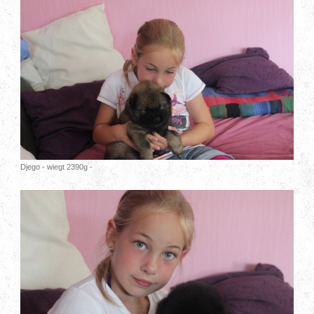
Djego - wiegt 2390g -