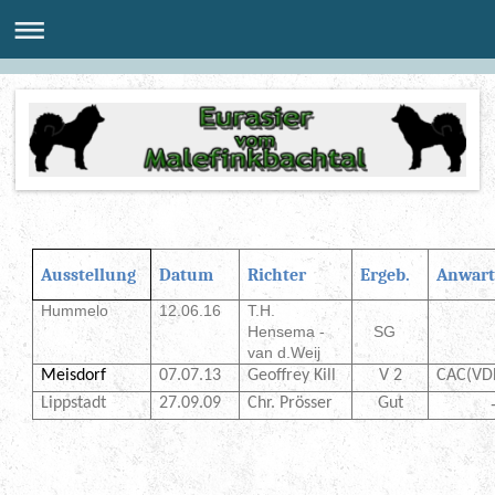
Ausstellung
Datum
Richter
Ergeb.
Anwart
Hummelo
12.06.16
T.H.
Hensema -
SG
van d.Weij
Meisdorf
07.07.13
Geoffrey Kill
V 2
CAC(VD
Lippstadt
27.09.09
Chr. Prösser
Gut