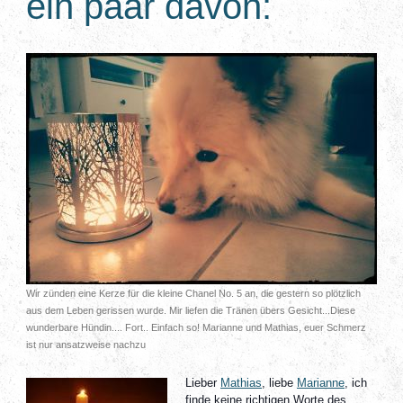
ein paar davon:
Wir zünden eine Kerze für die kleine Chanel No. 5 an, die gestern so plötzlich
aus dem Leben gerissen wurde. Mir liefen die Tränen übers Gesicht...Diese
wunderbare Hündin.... Fort.. Einfach so! Marianne und Mathias, euer Schmerz
ist nur ansatzweise nachzu
Lieber
Mathias
, liebe
Marianne
, ich
finde keine richtigen Worte des