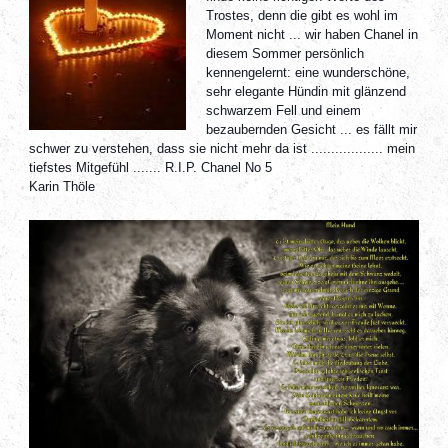
Trostes, denn die gibt es wohl im
Moment nicht ... wir haben Chanel in
diesem Sommer persönlich
kennengelernt: eine wunderschöne,
sehr elegante Hündin mit glänzend
schwarzem Fell und einem
bezaubernden Gesicht ... es fällt mir
schwer zu verstehen, dass sie nicht mehr da ist .................. mein
tiefstes Mitgefühl ....... R.I.P. Chanel No 5
Karin Thöle