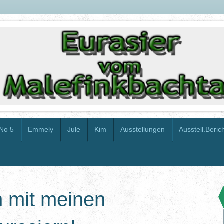
No 5
Emmely
Jule
Kim
Ausstellungen
Ausstell.Beric
 mit meinen