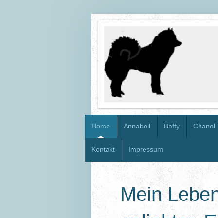
Home
Annabell
Baffy
Chanel 
Kontakt
Impressum
Mein Leben